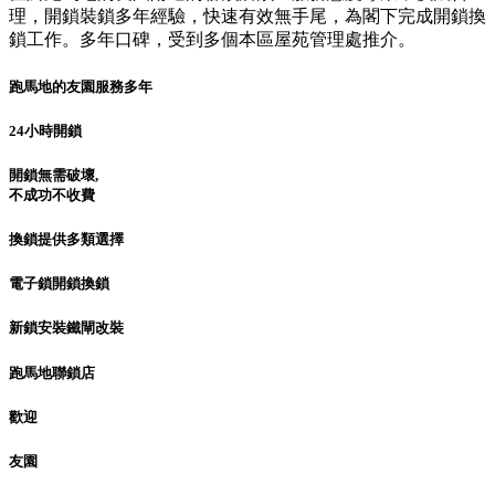
理，開鎖裝鎖多年經驗，快速有效無手尾，為閣下完成開鎖換
鎖工作。多年口碑，受到多個本區屋苑管理處推介。
跑馬地的友園服務多年
24小時開鎖
開鎖無需破壞,
不成功不收費
換鎖提供多類選擇
電子鎖開鎖換鎖
新鎖安裝鐵閘改裝
跑馬地聯鎖店
歡迎
友園