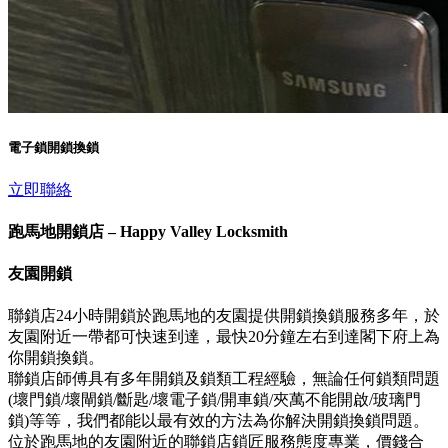
電子鎖開鎖換鎖
立即聯絡
跑馬地開鎖店 – Happy Valley Locksmith
友園開鎖
聯鎖店24小時開鎖於跑馬地的友園提供開鎖換鎖服務多年，於
友園附近一帶都可快速到達，最快20分鐘左右到達閣下府上為
你開鎖換鎖。
聯鎖店師傅具有多年開鎖及鎖類工程經驗，無論任何鎖類問題
(壞門鎖/壞閘鎖/斷匙/壞電子鎖/開車鎖/夾萬不能開啟/玻璃門
鎖)等等，我們都能以最有效的方法為你解決開鎖換鎖問題。
位於跑馬地的友園附近的聯鎖店鎖匠服務態度專業，價錢合