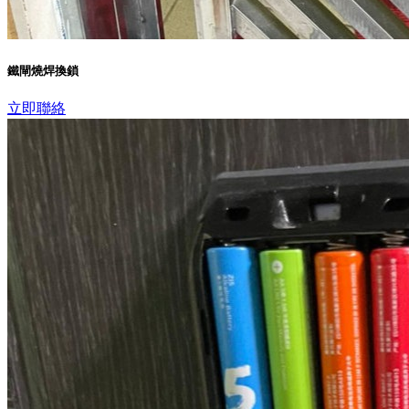
鐵閘燒焊換鎖
立即聯絡