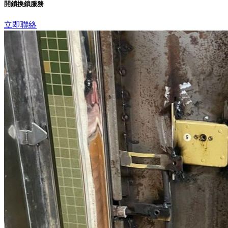
開鎖換鎖服務
立即聯絡