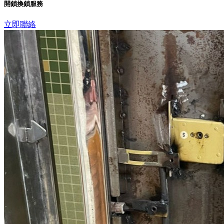
開鎖換鎖服務
立即聯絡