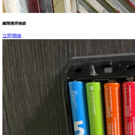
鐵閘燒焊換鎖
立即聯絡