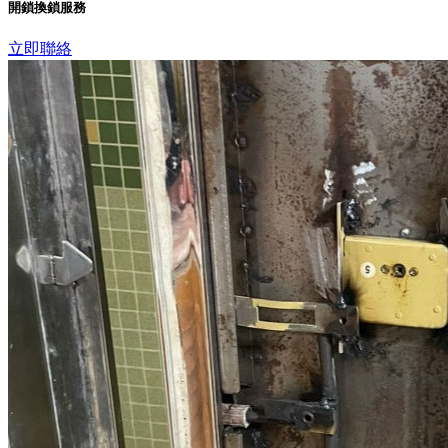
開鎖換鎖服務
立即聯絡