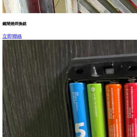
鐵閘燒焊換鎖
立即聯絡