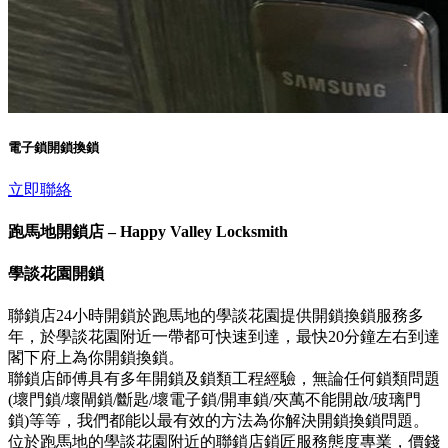
電子鎖開鎖換鎖
立即聯絡
跑馬地開鎖店 – Happy Valley Locksmith
學談花園開鎖
聯鎖店24小時開鎖於跑馬地的學談花園提供開鎖換鎖服務多
年，於學談花園附近一帶都可快速到達，最快20分鐘左右到達
閣下府上為你開鎖換鎖。
聯鎖店師傅具有多年開鎖及鎖類工程經驗，無論任何鎖類問題
(壞門鎖/壞閘鎖/斷匙/壞電子鎖/開車鎖/夾萬不能開啟/玻璃門
鎖)等等，我們都能以最有效的方法為你解決開鎖換鎖問題。
位於跑馬地的學談花園附近的聯鎖店鎖匠服務態度專業，價錢