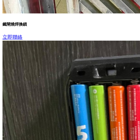
鐵閘燒焊換鎖
立即聯絡