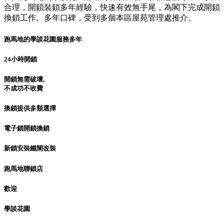
合理，開鎖裝鎖多年經驗，快速有效無手尾，為閣下完成開鎖
換鎖工作。多年口碑，受到多個本區屋苑管理處推介。
跑馬地的學談花園服務多年
24小時開鎖
開鎖無需破壞,
不成功不收費
換鎖提供多類選擇
電子鎖開鎖換鎖
新鎖安裝鐵閘改裝
跑馬地聯鎖店
歡迎
學談花園