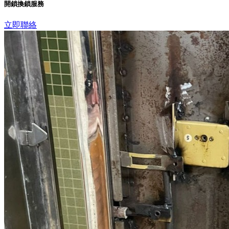
開鎖換鎖服務
立即聯絡