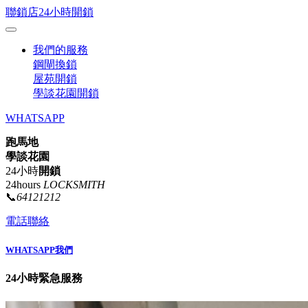
聯鎖店24小時開鎖
我們的服務
鋼閘換鎖
屋苑開鎖
學談花園開鎖
WHATSAPP
跑馬地
學談花園
24小時
開鎖
24hours
LOCKSMITH
📞
64121212
電話聯絡
WHATSAPP我們
24小時緊急服務