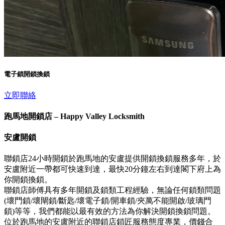
電子鎖開鎖換鎖
立即聯絡
跑馬地開鎖店 – Happy Valley Locksmith
安盧開鎖
聯鎖店24小時開鎖於跑馬地的安盧提供開鎖換鎖服務多年，於
安盧附近一帶都可快速到達，最快20分鐘左右到達閣下府上為
你開鎖換鎖。
聯鎖店師傅具有多年開鎖及鎖類工程經驗，無論任何鎖類問題
(壞門鎖/壞閘鎖/斷匙/壞電子鎖/開車鎖/夾萬不能開啟/玻璃門
鎖)等等，我們都能以最有效的方法為你解決開鎖換鎖問題。
位於跑馬地的安盧附近的聯鎖店鎖匠服務態度專業，價錢合