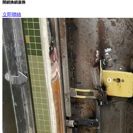
開鎖換鎖服務
立即聯絡