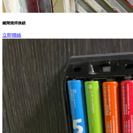
鐵閘燒焊換鎖
立即聯絡