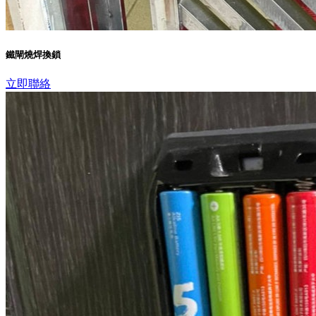
鐵閘燒焊換鎖
立即聯絡