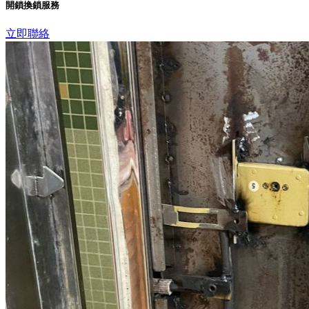
開鎖換鎖服務
立即聯絡