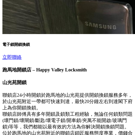
電子鎖開鎖換鎖
立即聯絡
跑馬地開鎖店 – Happy Valley Locksmith
山光苑開鎖
聯鎖店24小時開鎖於跑馬地的山光苑提供開鎖換鎖服務多年，
於山光苑附近一帶都可快速到達，最快20分鐘左右到達閣下府
上為你開鎖換鎖。
聯鎖店師傅具有多年開鎖及鎖類工程經驗，無論任何鎖類問題
(壞門鎖/壞閘鎖/斷匙/壞電子鎖/開車鎖/夾萬不能開啟/玻璃門
鎖)等等，我們都能以最有效的方法為你解決開鎖換鎖問題。
位於跑馬地的山光苑附近的聯鎖店鎖匠服務態度專業，價錢合