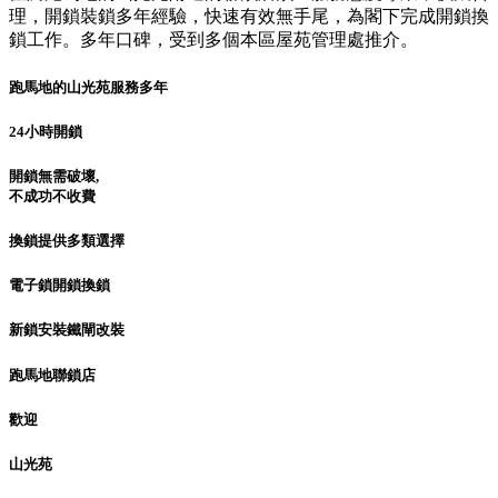
理，開鎖裝鎖多年經驗，快速有效無手尾，為閣下完成開鎖換
鎖工作。多年口碑，受到多個本區屋苑管理處推介。
跑馬地的山光苑服務多年
24小時開鎖
開鎖無需破壞,
不成功不收費
換鎖提供多類選擇
電子鎖開鎖換鎖
新鎖安裝鐵閘改裝
跑馬地聯鎖店
歡迎
山光苑