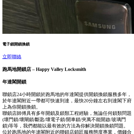
電子鎖開鎖換鎖
立即聯絡
跑馬地開鎖店 – Happy Valley Locksmith
年達閣開鎖
聯鎖店24小時開鎖於跑馬地的年達閣提供開鎖換鎖服務多年，
於年達閣附近一帶都可快速到達，最快20分鐘左右到達閣下府
上為你開鎖換鎖。
聯鎖店師傅具有多年開鎖及鎖類工程經驗，無論任何鎖類問題
(壞門鎖/壞閘鎖/斷匙/壞電子鎖/開車鎖/夾萬不能開啟/玻璃門
鎖)等等，我們都能以最有效的方法為你解決開鎖換鎖問題。
位於跑馬地的年達閣附近的聯鎖店鎖匠服務態度專業，價錢合