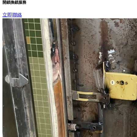
開鎖換鎖服務
立即聯絡