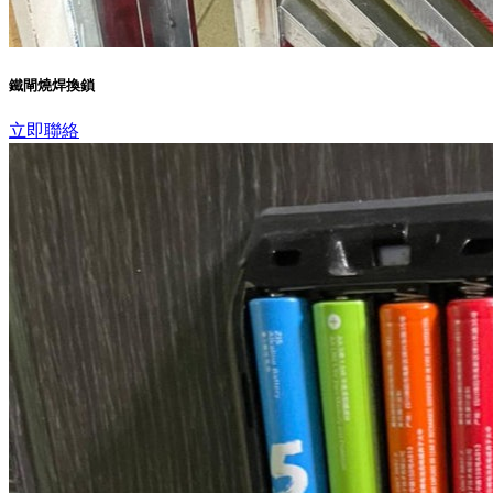
鐵閘燒焊換鎖
立即聯絡