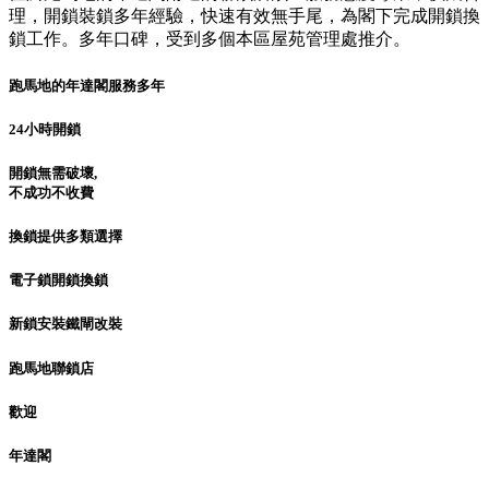
理，開鎖裝鎖多年經驗，快速有效無手尾，為閣下完成開鎖換
鎖工作。多年口碑，受到多個本區屋苑管理處推介。
跑馬地的年達閣服務多年
24小時開鎖
開鎖無需破壞,
不成功不收費
換鎖提供多類選擇
電子鎖開鎖換鎖
新鎖安裝鐵閘改裝
跑馬地聯鎖店
歡迎
年達閣