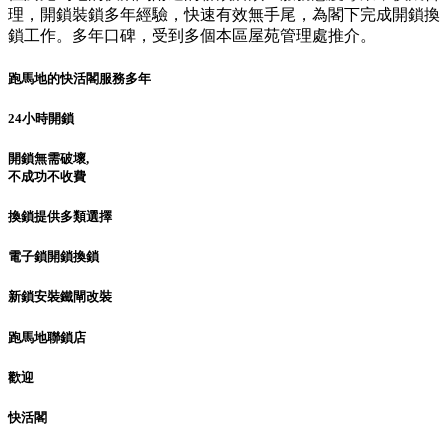
理，開鎖裝鎖多年經驗，快速有效無手尾，為閣下完成開鎖換
鎖工作。多年口碑，受到多個本區屋苑管理處推介。
跑馬地的快活閣服務多年
24小時開鎖
開鎖無需破壞,
不成功不收費
換鎖提供多類選擇
電子鎖開鎖換鎖
新鎖安裝鐵閘改裝
跑馬地聯鎖店
歡迎
快活閣