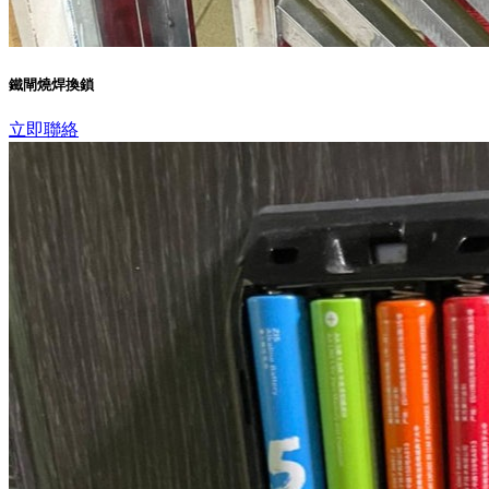
鐵閘燒焊換鎖
立即聯絡