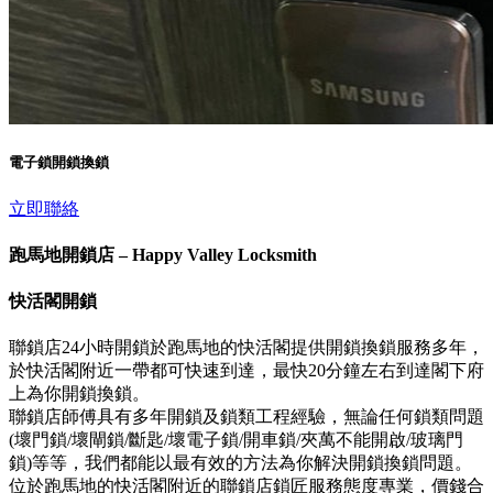
電子鎖開鎖換鎖
立即聯絡
跑馬地開鎖店 – Happy Valley Locksmith
快活閣開鎖
聯鎖店24小時開鎖於跑馬地的快活閣提供開鎖換鎖服務多年，
於快活閣附近一帶都可快速到達，最快20分鐘左右到達閣下府
上為你開鎖換鎖。
聯鎖店師傅具有多年開鎖及鎖類工程經驗，無論任何鎖類問題
(壞門鎖/壞閘鎖/斷匙/壞電子鎖/開車鎖/夾萬不能開啟/玻璃門
鎖)等等，我們都能以最有效的方法為你解決開鎖換鎖問題。
位於跑馬地的快活閣附近的聯鎖店鎖匠服務態度專業，價錢合