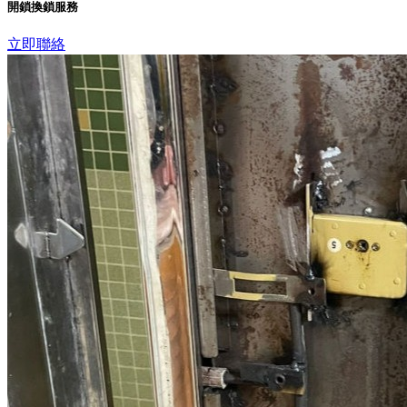
開鎖換鎖服務
立即聯絡