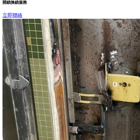
開鎖換鎖服務
立即聯絡