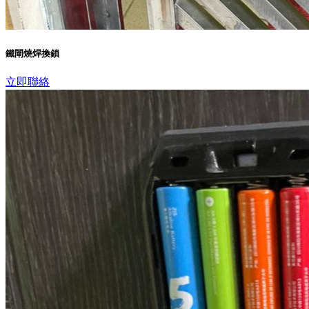
鐵閘燒焊換鎖
立即聯絡