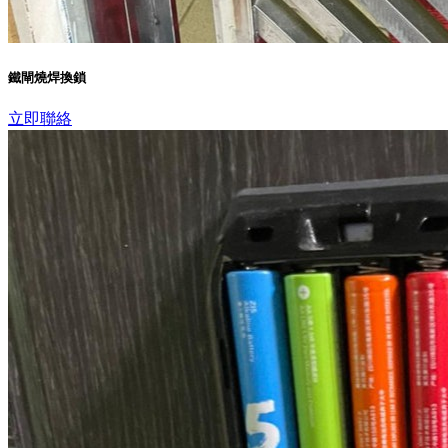
鐵閘燒焊換鎖
立即聯絡