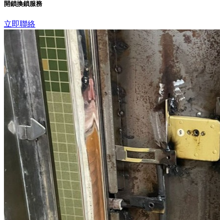
開鎖換鎖服務
立即聯絡