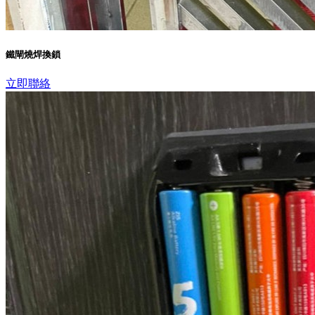
鐵閘燒焊換鎖
立即聯絡