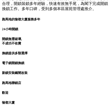
合理，開鎖裝鎖多年經驗，快速有效無手尾，為閣下完成開鎖
換鎖工作。多年口碑，受到多個本區屋苑管理處推介。
跑馬地的愉都大廈服務多年
24小時開鎖
開鎖無需破壞,
不成功不收費
換鎖提供多類選擇
電子鎖開鎖換鎖
新鎖安裝鐵閘改裝
跑馬地聯鎖店
歡迎
愉都大廈