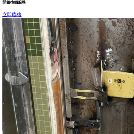
開鎖換鎖服務
立即聯絡