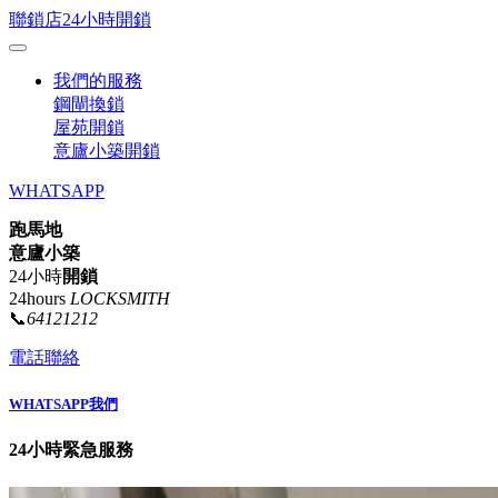
聯鎖店24小時開鎖
我們的服務
鋼閘換鎖
屋苑開鎖
意廬小築開鎖
WHATSAPP
跑馬地
意廬小築
24小時
開鎖
24hours
LOCKSMITH
📞
64121212
電話聯絡
WHATSAPP我們
24小時緊急服務