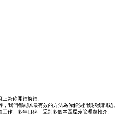
府上為你開鎖換鎖。
)等等，我們都能以最有效的方法為你解決開鎖換鎖問題。
鎖工作。多年口碑，受到多個本區屋苑管理處推介。