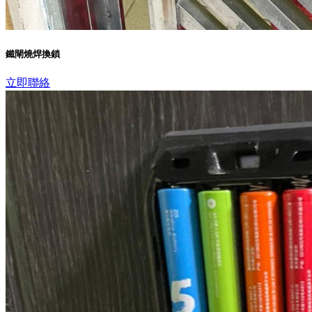
鐵閘燒焊換鎖
立即聯絡