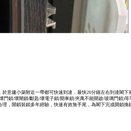
，於意廬小築附近一帶都可快速到達，最快20分鐘左右到達閣下
門鎖/壞閘鎖/斷匙/壞電子鎖/開車鎖/夾萬不能開啟/玻璃門鎖
合理，開鎖裝鎖多年經驗，快速有效無手尾，為閣下完成開鎖換