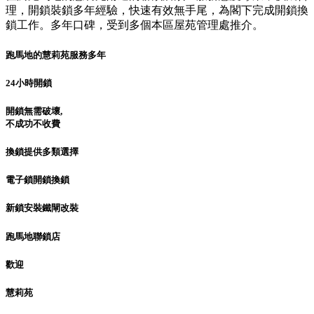
理，開鎖裝鎖多年經驗，快速有效無手尾，為閣下完成開鎖換
鎖工作。多年口碑，受到多個本區屋苑管理處推介。
跑馬地的慧莉苑服務多年
24小時開鎖
開鎖無需破壞,
不成功不收費
換鎖提供多類選擇
電子鎖開鎖換鎖
新鎖安裝鐵閘改裝
跑馬地聯鎖店
歡迎
慧莉苑