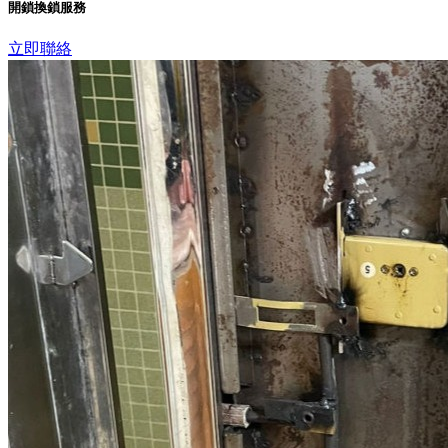
開鎖換鎖服務
立即聯絡