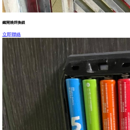
鐵閘燒焊換鎖
立即聯絡