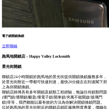
電子鎖開鎖換鎖
立即聯絡
跑馬地開鎖店 – Happy Valley Locksmith
景光街開鎖
聯鎖店24小時開鎖於跑馬地的景光街提供開鎖換鎖服務多年，
於景光街附近一帶都可快速到達，最快20分鐘左右到達閣下府
上為你開鎖換鎖。
聯鎖店師傅具有多年開鎖及鎖類工程經驗，無論任何鎖類問題
(壞門鎖/壞閘鎖/斷匙/壞電子鎖/開車鎖/夾萬不能開啟/玻璃門
鎖)等等，我們都能以最有效的方法為你解決開鎖換鎖問題。
位於跑馬地的景光街附近的聯鎖店鎖匠服務態度專業，價錢合