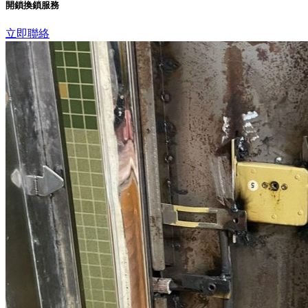
開鎖換鎖服務
立即聯絡