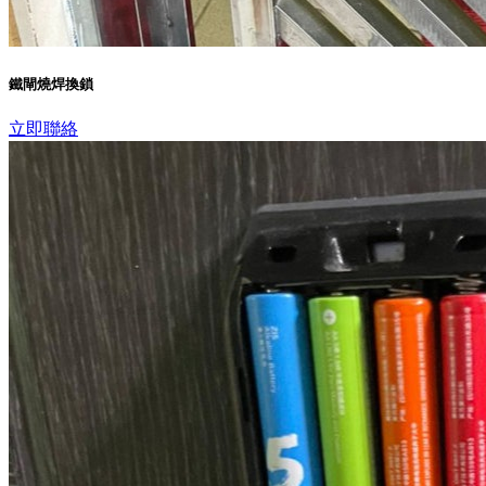
鐵閘燒焊換鎖
立即聯絡