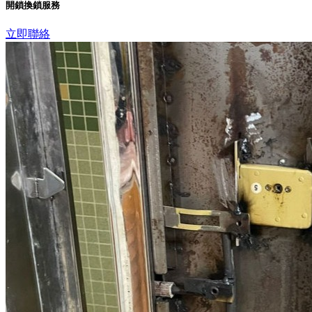
開鎖換鎖服務
立即聯絡