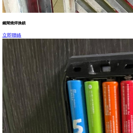
鐵閘燒焊換鎖
立即聯絡