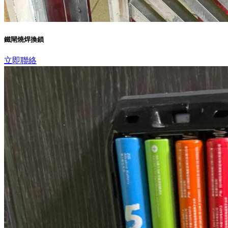
鐵閘燒焊換鎖
立即聯絡