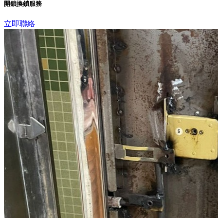
開鎖換鎖服務
立即聯絡