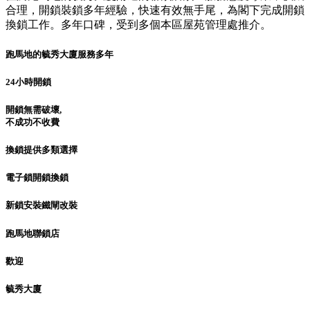
合理，開鎖裝鎖多年經驗，快速有效無手尾，為閣下完成開鎖
換鎖工作。多年口碑，受到多個本區屋苑管理處推介。
跑馬地的毓秀大廈服務多年
24小時開鎖
開鎖無需破壞,
不成功不收費
換鎖提供多類選擇
電子鎖開鎖換鎖
新鎖安裝鐵閘改裝
跑馬地聯鎖店
歡迎
毓秀大廈