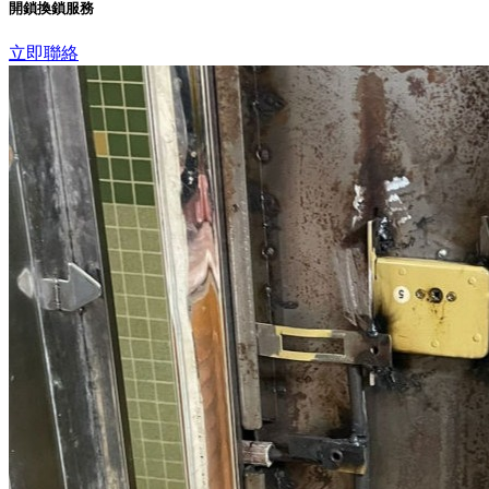
開鎖換鎖服務
立即聯絡