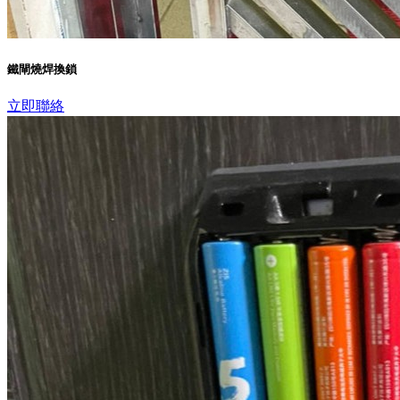
鐵閘燒焊換鎖
立即聯絡