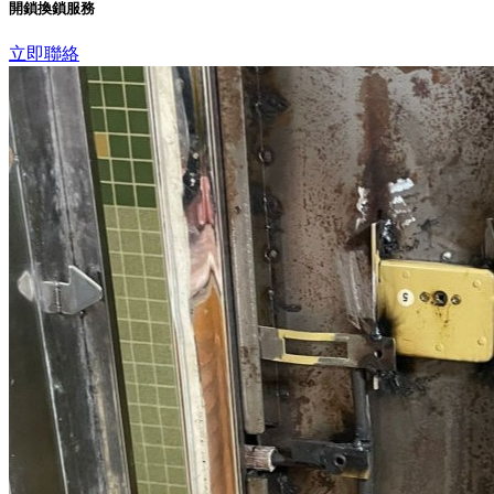
開鎖換鎖服務
立即聯絡