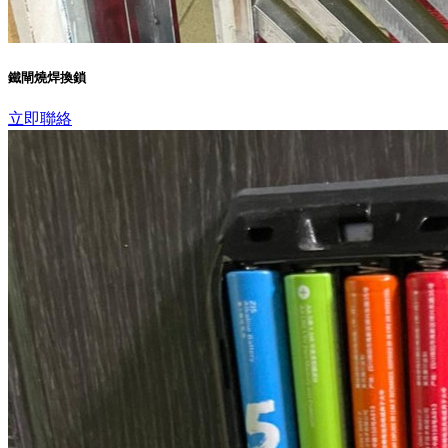
鐵閘燒焊換鎖
立即聯絡