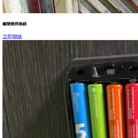
鐵閘燒焊換鎖
立即聯絡