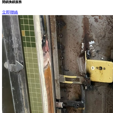
開鎖換鎖服務
立即聯絡