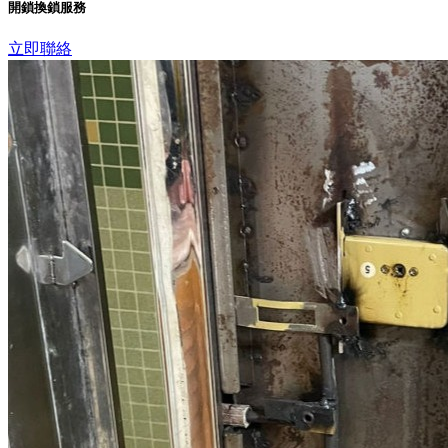
開鎖換鎖服務
立即聯絡