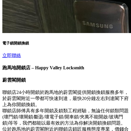
電子鎖開鎖換鎖
立即聯絡
跑馬地開鎖店 – Happy Valley Locksmith
蔚雲閣開鎖
聯鎖店24小時開鎖於跑馬地的蔚雲閣提供開鎖換鎖服務多年，
於蔚雲閣附近一帶都可快速到達，最快20分鐘左右到達閣下府
上為你開鎖換鎖。
聯鎖店師傅具有多年開鎖及鎖類工程經驗，無論任何鎖類問題
(壞門鎖/壞閘鎖/斷匙/壞電子鎖/開車鎖/夾萬不能開啟/玻璃門
鎖)等等，我們都能以最有效的方法為你解決開鎖換鎖問題。
位於跑馬地的蔚雲閣附近的聯鎖店鎖匠服務態度專業，價錢合