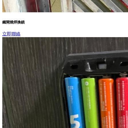
鐵閘燒焊換鎖
立即聯絡