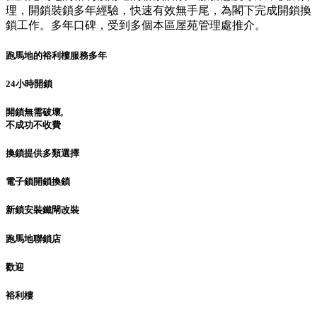
理，開鎖裝鎖多年經驗，快速有效無手尾，為閣下完成開鎖換
鎖工作。多年口碑，受到多個本區屋苑管理處推介。
跑馬地的裕利樓服務多年
24小時開鎖
開鎖無需破壞,
不成功不收費
換鎖提供多類選擇
電子鎖開鎖換鎖
新鎖安裝鐵閘改裝
跑馬地聯鎖店
歡迎
裕利樓