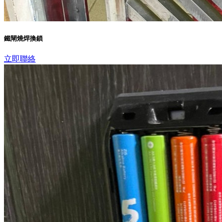
鐵閘燒焊換鎖
立即聯絡