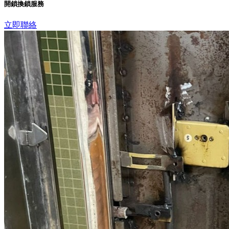
開鎖換鎖服務
立即聯絡