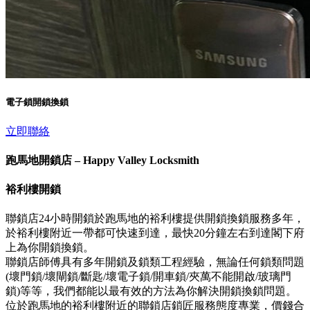
電子鎖開鎖換鎖
立即聯絡
跑馬地開鎖店 – Happy Valley Locksmith
裕利樓開鎖
聯鎖店24小時開鎖於跑馬地的裕利樓提供開鎖換鎖服務多年，
於裕利樓附近一帶都可快速到達，最快20分鐘左右到達閣下府
上為你開鎖換鎖。
聯鎖店師傅具有多年開鎖及鎖類工程經驗，無論任何鎖類問題
(壞門鎖/壞閘鎖/斷匙/壞電子鎖/開車鎖/夾萬不能開啟/玻璃門
鎖)等等，我們都能以最有效的方法為你解決開鎖換鎖問題。
位於跑馬地的裕利樓附近的聯鎖店鎖匠服務態度專業，價錢合