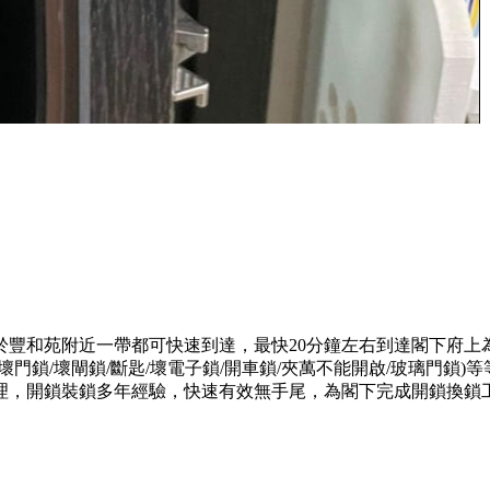
於豐和苑附近一帶都可快速到達，最快20分鐘左右到達閣下府上
門鎖/壞閘鎖/斷匙/壞電子鎖/開車鎖/夾萬不能開啟/玻璃門鎖
理，開鎖裝鎖多年經驗，快速有效無手尾，為閣下完成開鎖換鎖