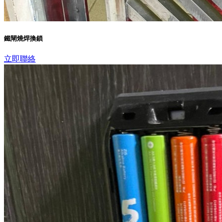
鐵閘燒焊換鎖
立即聯絡