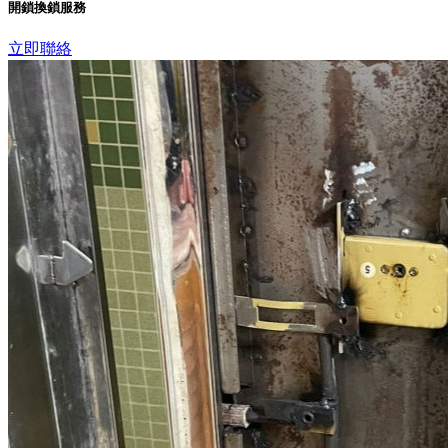
開鎖換鎖服務
立即聯絡