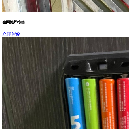
鐵閘燒焊換鎖
立即聯絡