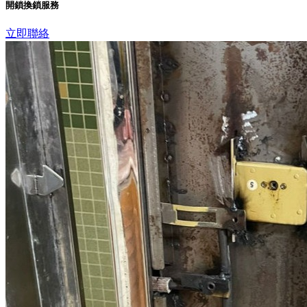
開鎖換鎖服務
立即聯絡