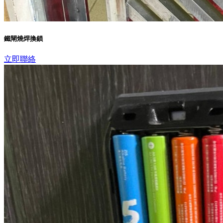
鐵閘燒焊換鎖
立即聯絡