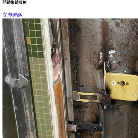
開鎖換鎖服務
立即聯絡