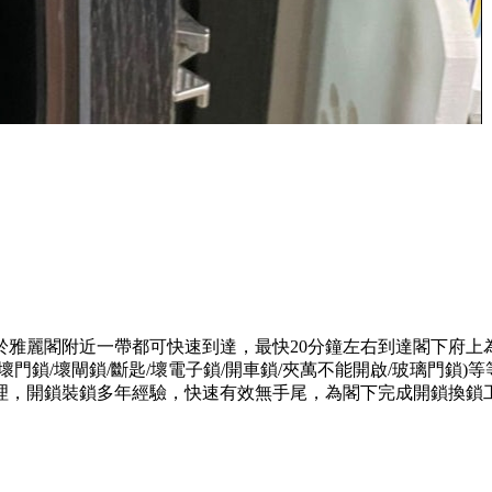
於雅麗閣附近一帶都可快速到達，最快20分鐘左右到達閣下府上
門鎖/壞閘鎖/斷匙/壞電子鎖/開車鎖/夾萬不能開啟/玻璃門鎖
理，開鎖裝鎖多年經驗，快速有效無手尾，為閣下完成開鎖換鎖