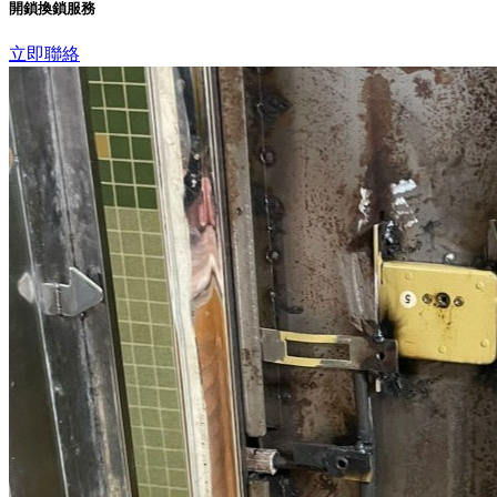
開鎖換鎖服務
立即聯絡