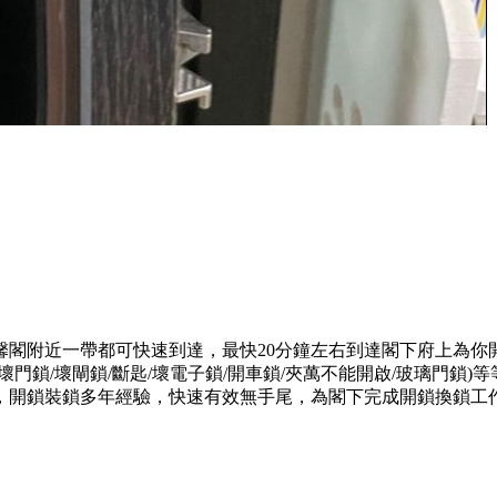
馨閣附近一帶都可快速到達，最快20分鐘左右到達閣下府上為你
門鎖/壞閘鎖/斷匙/壞電子鎖/開車鎖/夾萬不能開啟/玻璃門鎖
，開鎖裝鎖多年經驗，快速有效無手尾，為閣下完成開鎖換鎖工