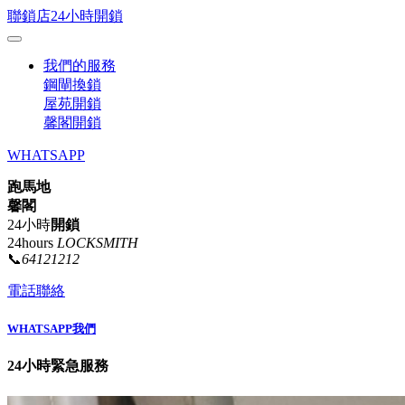
聯鎖店24小時開鎖
我們的服務
鋼閘換鎖
屋苑開鎖
馨閣開鎖
WHATSAPP
跑馬地
馨閣
24小時
開鎖
24hours
LOCKSMITH
📞
64121212
電話聯絡
WHATSAPP我們
24小時緊急服務