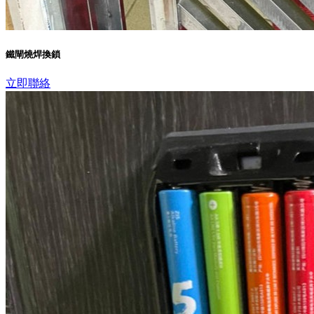
鐵閘燒焊換鎖
立即聯絡