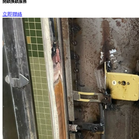
開鎖換鎖服務
立即聯絡