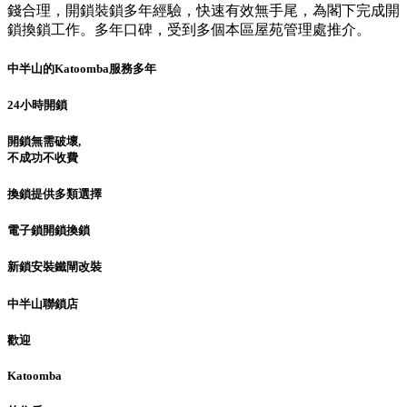
錢合理，開鎖裝鎖多年經驗，快速有效無手尾，為閣下完成開
鎖換鎖工作。多年口碑，受到多個本區屋苑管理處推介。
中半山的Katoomba服務多年
24小時開鎖
開鎖無需破壞,
不成功不收費
換鎖提供多類選擇
電子鎖開鎖換鎖
新鎖安裝鐵閘改裝
中半山聯鎖店
歡迎
Katoomba