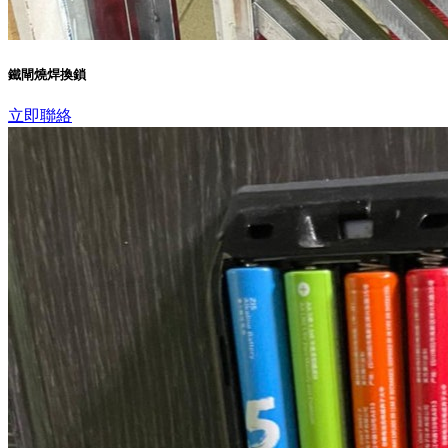
鐵閘燒焊換鎖
立即聯絡