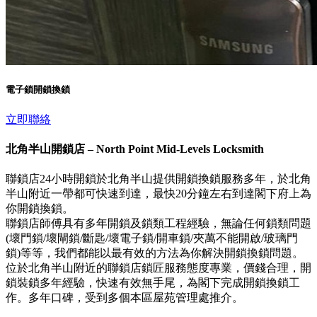
電子鎖開鎖換鎖
立即聯絡
北角半山開鎖店 – North Point Mid-Levels Locksmith
聯鎖店24小時開鎖於北角半山提供開鎖換鎖服務多年，於北角
半山附近一帶都可快速到達，最快20分鐘左右到達閣下府上為
你開鎖換鎖。
聯鎖店師傅具有多年開鎖及鎖類工程經驗，無論任何鎖類問題
(壞門鎖/壞閘鎖/斷匙/壞電子鎖/開車鎖/夾萬不能開啟/玻璃門
鎖)等等，我們都能以最有效的方法為你解決開鎖換鎖問題。
位於北角半山附近的聯鎖店鎖匠服務態度專業，價錢合理，開
鎖裝鎖多年經驗，快速有效無手尾，為閣下完成開鎖換鎖工
作。多年口碑，受到多個本區屋苑管理處推介。