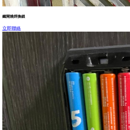
鐵閘燒焊換鎖
立即聯絡