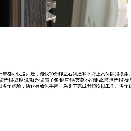
一帶都可快速到達，最快20分鐘左右到達閣下府上為你開鎖換鎖
門鎖/壞閘鎖/斷匙/壞電子鎖/開車鎖/夾萬不能開啟/玻璃門鎖
鎖多年經驗，快速有效無手尾，為閣下完成開鎖換鎖工作。多年