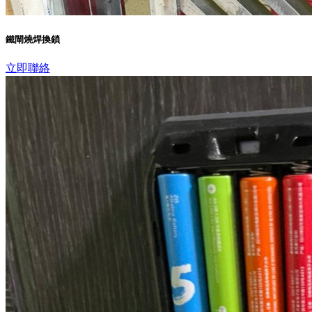
鐵閘燒焊換鎖
立即聯絡