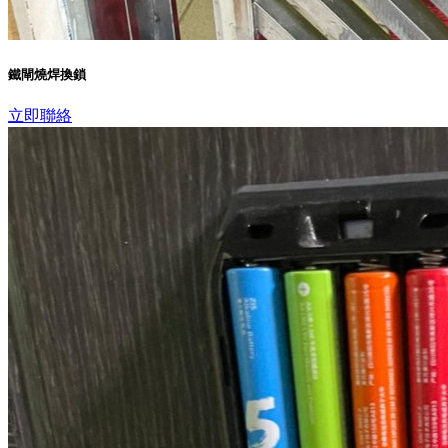
鐵閘燒焊換鎖
立即聯絡