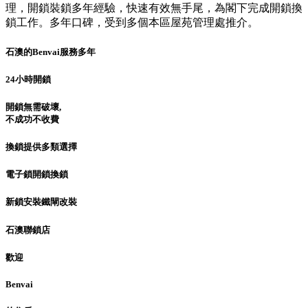
理，開鎖裝鎖多年經驗，快速有效無手尾，為閣下完成開鎖換
鎖工作。多年口碑，受到多個本區屋苑管理處推介。
石澳的Benvai服務多年
24小時開鎖
開鎖無需破壞,
不成功不收費
換鎖提供多類選擇
電子鎖開鎖換鎖
新鎖安裝鐵閘改裝
石澳聯鎖店
歡迎
Benvai