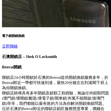
電子鎖開鎖換鎖
立即聯絡
石澳開鎖店 – Shek O Locksmith
Benvai開鎖
聯鎖店24小時開鎖於石澳的Benvai提供開鎖換鎖服務多年，於
Benvai附近一帶都可快速到達，最快20分鐘左右到達閣下府上
為你開鎖換鎖。
聯鎖店師傅具有多年開鎖及鎖類工程經驗，無論任何鎖類問題
(壞門鎖/壞閘鎖/斷匙/壞電子鎖/開車鎖/夾萬不能開啟/玻璃門
鎖)等等，我們都能以最有效的方法為你解決開鎖換鎖問題。
位於石澳的Benvai附近的聯鎖店鎖匠服務態度專業，價錢合