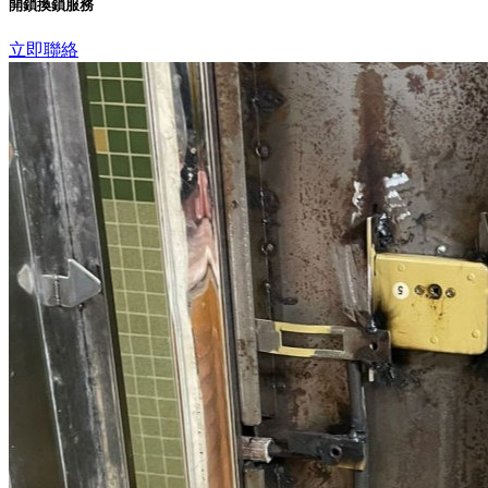
開鎖換鎖服務
立即聯絡